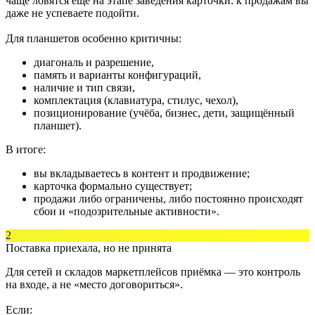
чаще ловятся ещё на этапе заведения карточки: к продажам вы
даже не успеваете подойти.
Для планшетов особенно критичны:
диагональ и разрешение,
память и варианты конфигураций,
наличие и тип связи,
комплектация (клавиатура, стилус, чехол),
позиционирование (учёба, бизнес, дети, защищённый
планшет).
В итоге:
вы вкладываетесь в контент и продвижение;
карточка формально существует;
продажи либо ограничены, либо постоянно происходят
сбои и «подозрительные активности».
2
Поставка приехала, но не принята
Для сетей и складов маркетплейсов приёмка — это контроль
на входе, а не «место договориться».
Если: