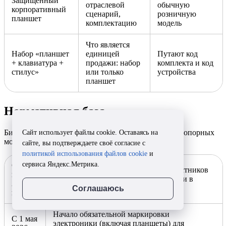
Защищённый
отраслевой
обычную
корпоративный
сценарий,
розничную
планшет
комплектацию
модель
Что является
Набор «планшет
единицей
Путают код
+ клавиатура +
продажи: набор
комплекта и код
стилус»
или только
устройства
планшет
Нормативная база
Бизнесу по планшетам достаточно помнить четыре опорных
Сайт использует файлы cookie. Оставаясь на
момента:
сайте, вы подтверждаете своё согласие с
политикой использования файлов cookie
и
сервиса Яндекс.Метрика.
С 1
Старт обязательной регистрации участников
марта
оборота радиоэлектронной продукции в
2026
«Честном знаке»
Соглашаюсь
года
Начало обязательной маркировки
С 1 мая
электроники (включая планшеты) для