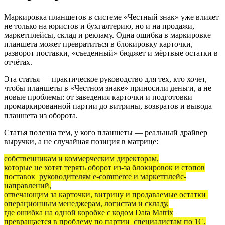
Маркировка планшетов в системе «Честный знак» уже влияет
не только на юристов и бухгалтерию, но и на продажи,
маркетплейсы, склад и рекламу. Одна ошибка в маркировке
планшета может превратиться в блокировку карточки,
разворот поставки, «съеденный» бюджет и мёртвые остатки в
отчётах.
Эта статья — практическое руководство для тех, кто хочет,
чтобы планшеты в «Честном знаке» приносили деньги, а не
новые проблемы: от заведения карточки и подготовки
промаркированной партии до витрины, возвратов и вывода
планшета из оборота.
Статья полезна тем, у кого планшеты — реальный драйвер
выручки, а не случайная позиция в матрице:
собственникам и коммерческим директорам,
которые не хотят терять оборот из-за блокировок и стопов
поставок
руководителям e-commerce и маркетплейс-
направлений,
отвечающим за карточки, витрину и продаваемые остатки
операционным менеджерам, логистам и складу,
где ошибка на одной коробке с кодом Data Matrix
превращается в проблему по партии
специалистам по 1С,