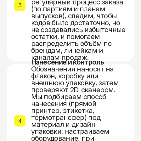
регулярный процесс заказа
3
(по партиям и планам
выпусков), следим, чтобы
кодов было достаточно, но
не создавались избыточные
остатки, и помогаем
распределить объём по
брендам, линейкам и
каналам продаж.
Нанесение и контроль
Обозначения наносят на
флакон, коробку или
внешнюю упаковку, затем
проверяют 2D‑сканером.
Мы подбираем способ
нанесения (прямой
принтер, этикетка,
термотрансфер) под
4
материал и дизайн
упаковки, настраиваем
оборудование, при