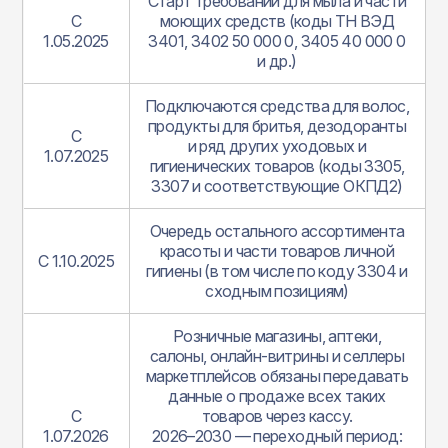
Старт требований для мыла и части
С
моющих средств (коды ТН ВЭД
1.05.2025
3401, 3402 50 000 0, 3405 40 000 0
и др.)
Подключаются средства для волос,
продукты для бритья, дезодоранты
С
и ряд других уходовых и
1.07.2025
гигиенических товаров (коды 3305,
3307 и соответствующие ОКПД2)
Очередь остального ассортимента
красоты и части товаров личной
С 1.10.2025
гигиены (в том числе по коду 3304 и
сходным позициям)
Розничные магазины, аптеки,
салоны, онлайн‑витрины и селлеры
маркетплейсов обязаны передавать
данные о продаже всех таких
С
товаров через кассу.
1.07.2026
2026–2030 — переходный период: