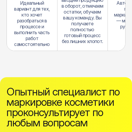
Идеальный
Автом
в оборот, отмечаем
вариант для тех,
пр
остатки, обучаем
кто хочет
маркиро
вашу команду. Вы
разобраться в
— мин
получаете
процессе и
ручно
полностью
выполнить часть
ош
готовый процесс
работ
без лишних хлопот.
самостоятельно
Опытный специалист по
маркировке косметики
проконсультирует по
любым вопросам