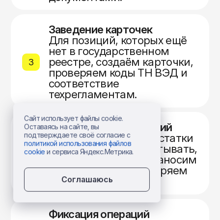
Заведение карточек
Для позиций, которых ещё
нет в государственном
реестре, создаём карточки,
3
проверяем коды ТН ВЭД и
соответствие
техрегламентам.
Сайт использует файлы cookie.
Нанесение обозначений
Оставаясь на сайте, вы
подтверждаете своё согласие с
Определяем, какие остатки
политикой использования файлов
имеет смысл дорабатывать,
cookie
и сервиса Яндекс.Метрика.
4
заказываем метки, наносим
их на упаковку, проверяем
сканированием.
Соглашаюсь
Фиксация операций