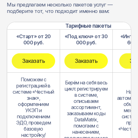
Мы предлагаем несколько пакетов услуг —
подберите тот, что подходит именно вам:
Тарифные пакеты
«Старт» от 20
«Под ключ» от 30
«Интег
000 руб.
000 руб.
60 0
Заказать
Заказать
За
Поможем с
Берём на себя весь
регистрацией в
цикл: регистрируем
системе «Честный
Наст
в системе,
знак»,
автомат
описываем
оформлением
обмен
ассортимент,
УКЭП и
между
заказываем коды
подключением
систем
DataMatrix,
ЭДО, проведем
пред
помогаем с
базовую
«Честны
нанесением,
настройку/
вводим продукцию