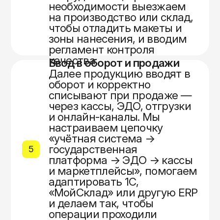
необходимости выезжаем
на производство или склад,
чтобы отладить макеты и
зоны нанесения, и вводим
регламент контроля
качества.
Ввод в оборот и продажи
Далее продукцию вводят в
оборот и корректно
списывают при продаже —
через кассы, ЭДО, отгрузки
и онлайн‑каналы. Мы
настраиваем цепочку
«учётная система →
государственная
5
платформа → ЭДО → кассы
и маркетплейсы», помогаем
адаптировать 1С,
«МойСклад» или другую ERP
и делаем так, чтобы
операции проходили