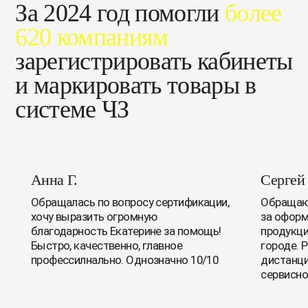
За 2024 год помогли
более
620 компаниям
зарегистрировать кабинеты
и маркировать товары в
системе ЧЗ
Анна Г.
Сергей
Обращалась по вопросу сертификации,
Обращаюс
хочу выразить огромную
за оформ
благодарность Екатерине за помощь!
продукци
Быстро, качественно, главное
городе. 
профессилнально. Однозначно 10/10
дистанци
сервисно
Очень уд
лишнего!