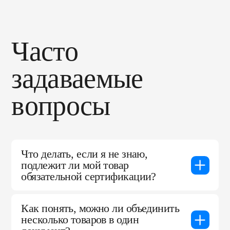
Часто
задаваемые
вопросы
Что делать, если я не знаю,
подлежит ли мой товар
обязательной сертификации?
Начните с определения кодов ТН ВЭД (или
ОКПД2), а затем сопоставьте их с действующими
Как понять, можно ли объединить
регламентами. При сложностях стоит обратиться
несколько товаров в один
к специалистам или в аккредитованный орган —