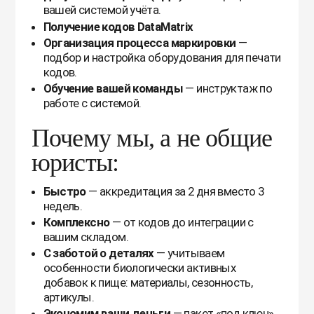
вашей системой учёта.
Получение кодов DataMatrix
Организация процесса маркировки
—
подбор и настройка оборудования для печати
кодов.
Обучение вашей команды
— инструктаж по
работе с системой.
Почему мы, а не общие
юристы:
Быстро
— аккредитация за 2 дня вместо 3
недель.
Комплексно
— от кодов до интеграции с
вашим складом.
С заботой о деталях
— учитываем
особенности биологически активных
добавок к пище: материалы, сезонность,
артикулы.
Экономим ваши деньги
— пакет «под ключ»