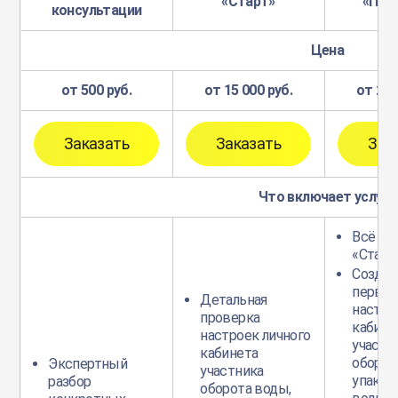
«Старт»
«Под
консультации
Цена
от 500 руб.
от 15 000 руб.
от 25 
Заказать
Заказать
Зак
Что включает услуга
Всё из
«Старт»
Создан
первич
Детальная
настро
проверка
кабине
настроек личного
участн
кабинета
оборот
Экспертный
участника
упаков
разбор
оборота воды,