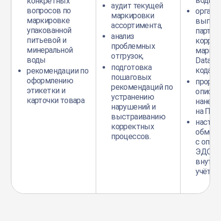
воды,
конкретных
аудит текущей
вопросов по
органи
маркировки
маркировке
выпуск
ассортимента,
упакованной
партий
анализ
питьевой и
коррек
проблемных
минеральной
маркир
отгрузок,
воды
DataMat
подготовка
кодами
рекомендации по
пошаговых
оформлению
прораб
рекомендаций по
этикетки и
описан
устранению
карточки товара
нанесе
нарушений и
на ПЭТ 
выстраиванию
настро
корректных
обмен
процессов.
с опер
ЭДО и 
внутре
учёта.