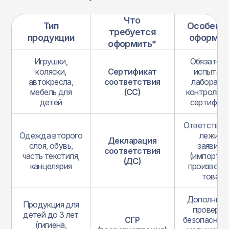
Что
Тип
Особенн
требуется
продукции
оформле
оформить*
Игрушки,
Обязател
коляски,
Сертификат
испытани
автокресла,
соответствия
лаборатор
мебель для
(СС)
контроль о
детей
сертифик
Ответствен
Одежда второго
лежит н
Декларация
слоя, обувь,
заявите
соответствия
часть текстиля,
(импортер
(ДС)
канцелярия
производи
товара
Дополните
Продукция для
проверяе
детей до 3 лет
СГР
безопасност
(гигиена,