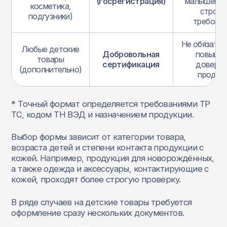
(госрегистрация)
малышей, б
косметика,
строги
подгузники)
требова
Не обязател
Любые детские
Добровольная
повыша
товары
сертификация
доверие
(дополнительно)
продаж
* Точный формат определяется требованиями ТР
ТС, кодом ТН ВЭД и назначением продукции.
Выбор формы зависит от категории товара,
возраста детей и степени контакта продукции с
кожей. Например, продукция для новорождённых,
а также одежда и аксессуары, контактирующие с
кожей, проходят более строгую проверку.
В ряде случаев на детские товары требуется
оформление сразу нескольких документов.