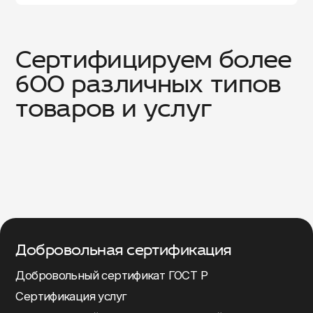
Вам потребуется СГР и сертификат на детскую
продукцию одновременно, т.к. товар попадает
под категорию «до 3 лет» и контактирует с
полостью рта. После потребуется маркировка.
Сертифицируем более
600 различных типов
товаров и услуг
ния
Одежда для детей
Добровольная сертификация
Добровольный сертификат ГОСТ Р
Сертификация услуг