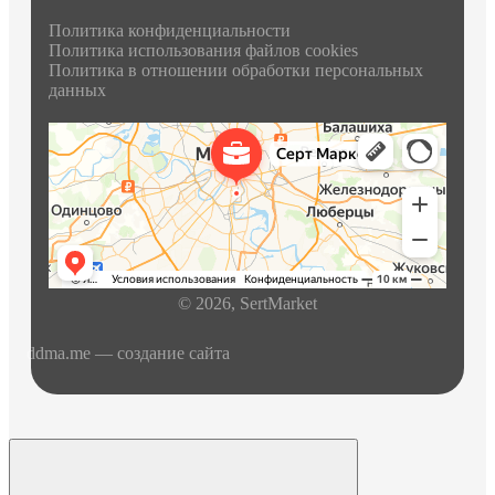
Политика конфиденциальности
Политика использования файлов cookies
Политика в отношении обработки персональных
данных
© 2026, SertMarket
ddma.me
— создание сайта