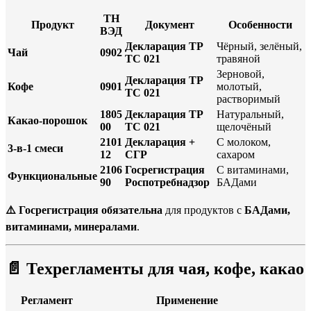
ТН
Продукт
Документ
Особенности
ВЭД
Декларация ТР
Чёрный, зелёный,
Чай
0902
ТС 021
травяной
Зерновой,
Декларация ТР
Кофе
0901
молотый,
ТС 021
растворимый
1805
Декларация ТР
Натуральный,
Какао-порошок
00
ТС 021
щелочёный
2101
Декларация +
С молоком,
3-в-1 смеси
12
СГР
сахаром
2106
Госрегистрация
С витаминами,
Функциональные
90
Роспотребнадзор
БАДами
⚠️ Госрегистрация обязательна
для продуктов с
БАДами,
витаминами, минералами
.
📄
Техрегламенты для чая, кофе, какао
Регламент
Применение