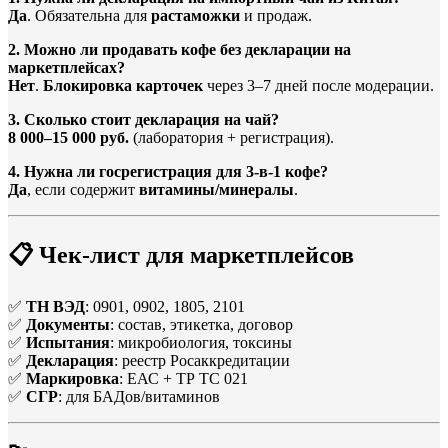
Да
. Обязательна для
растаможки
и продаж.
2. Можно ли продавать кофе без декларации на
маркетплейсах?
Нет
.
Блокировка карточек
через 3–7 дней после модерации.
3. Сколько стоит декларация на чай?
8 000–15 000 руб.
(лаборатория + регистрация).
4. Нужна ли госрегистрация для 3-в-1 кофе?
Да
, если содержит
витамины/минералы
.
📋
Чек-лист для маркетплейсов
✅
ТН ВЭД
: 0901, 0902, 1805, 2101
✅
Документы
: состав, этикетка, договор
✅
Испытания
: микробиология, токсины
✅
Декларация
: реестр Росаккредитации
✅
Маркировка
: ЕАС + ТР ТС 021
✅
СГР
: для БАДов/витаминов