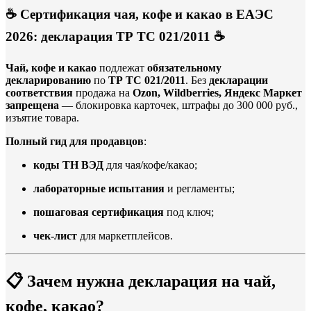
☕ Сертификация чая, кофе и какао в ЕАЭС
2026: декларация ТР ТС 021/2011 ☕
Чай, кофе и какао
подлежат
обязательному
декларированию
по
ТР ТС 021/2011
. Без
декларации
соответствия
продажа на
Ozon, Wildberries, Яндекс Маркет
запрещена
— блокировка карточек, штрафы до 300 000 руб.,
изъятие товара.
Полный гид для продавцов
:
коды ТН ВЭД
для чая/кофе/какао;
лабораторные испытания
и регламенты;
пошаговая сертификация
под ключ;
чек-лист
для маркетплейсов.
📋
Зачем нужна декларация на чай,
кофе, какао?