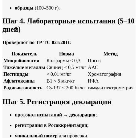
образцы
(100–500 г).
Шаг 4. Лабораторные испытания
(5–10
дней)
Проверяют по ТР ТС 021/2011
:
Показатель
Норма
Метод
Микробиология
Колформы < 0,3
Посев
Тяжёлые металлы
Свинец < 0,5 мг/кг
ААС
Пестициды
< 0,01 мг/кг
Хроматография
Афлатоксины
B1 < 5 мкг/кг
ИФА
Радиоактивность
Cs-137 < 200 Бк/кг
гамма-спектрометрия
Шаг 5. Регистрация декларации
протокол испытаний
→
декларация
;
регистрация в Росаккредитации
;
уникальный номер
для проверки.