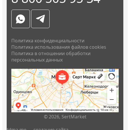
Политика конфиденциальности
Политика использования файлов cookies
Политика в отношении обработки
персональных данных
© 2026, SertMarket
ddma.me
— создание сайта