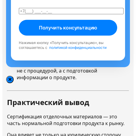
этапе модерации, и без них товар просто
не допускается к продаже.
Также часто спрашивают про сроки.
Нажимая кнопку «Получить консультацию», вы
При правильно выбранной схеме и
соглашаетесь с
политикой конфиденциальности
готовых данных оформление обычно
занимает от 3 до 7 рабочих дней.
Основные задержки, как правило, связаны
не с процедурой, а с подготовкой
информации о продукте.
×
Практический вывод
Сертификация отделочных материалов — это
часть нормальной подготовки продукта к рынку.
Она влияет не только на юридическую сторону