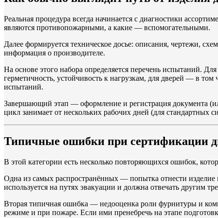
Реальная процедура всегда начинается с диагностики ассортим
являются противопожарными, а какие — вспомогательными.
Далее формируется техническое досье: описания, чертежи, сх
информация о производителе.
На основе этого набора определяется перечень испытаний. Для
герметичность, устойчивость к нагрузкам, для дверей — в то
испытаний.
Завершающий этап — оформление и регистрация документа (ил
цикл занимает от нескольких рабочих дней (для стандартных си
Типичные ошибки при сертификации дв
В этой категории есть несколько повторяющихся ошибок, котор
Одна из самых распространённых — попытка отнести изделие к
используется на путях эвакуации и должна отвечать другим тр
Вторая типичная ошибка — недооценка роли фурнитуры и комп
режиме и при пожаре. Если ими пренебречь на этапе подготов