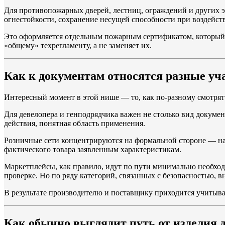
Для противопожарных дверей, лестниц, ограждений и других э
огнестойкости, сохранение несущей способности при воздейст
Это оформляется отдельным пожарным сертификатом, который в
«общему» техрегламенту, а не заменяет их.
Как к документам относятся разные у
Интересный момент в этой нише — то, как по‑разному смотрят
Для девелопера и генподрядчика важен не столько вид докумен
действия, понятная область применения.
Розничные сети концентрируются на формальной стороне — нал
фактического товара заявленным характеристикам.
Маркетплейсы, как правило, идут по пути минимально необхо
проверке. Но по ряду категорий, связанных с безопасностью, в
В результате производителю и поставщику приходится учитыва
Как обычно выглядит путь от изделия 