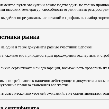
лементов путей эвакуации важно подтвердить не только прочнос
вии высоких температур, способность ограничивать распростран
ыдаётся по результатам испытаний в профильных лабораториях.
частники рынка
 на одни и те же документы разные участники цепочки.
та, сколько его пригодность для прохождения экспертизы и стро
ичие сертификата или декларации, возможность проверить их в 
димого: требование к наличию действующего документа и возмо
нутренние правила становятся всё жёстче.
ть сразу несколько уровней ожиданий, а не ориентироваться т
до сертификата